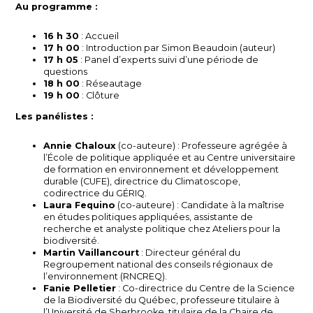
Au programme :
16 h 30
: Accueil
17 h 00
: Introduction par Simon Beaudoin (auteur)
17 h 05
: Panel d’experts suivi d’une période de
questions
18 h 00
: Réseautage
19 h 00
: Clôture
Les panélistes :
Annie Chaloux
(co-auteure) : Professeure agrégée à
l’École de politique appliquée et au Centre universitaire
de formation en environnement et développement
durable (CUFE), directrice du Climatoscope,
codirectrice du GÉRIQ.
Laura Fequino
(co-auteure) : Candidate à la maîtrise
en études politiques appliquées, assistante de
recherche et analyste politique chez Ateliers pour la
biodiversité.
Martin Vaillancourt
: Directeur général du
Regroupement national des conseils régionaux de
l’environnement (RNCREQ).
Fanie Pelletier
: Co-directrice du Centre de la Science
de la Biodiversité du Québec, professeure titulaire à
l’Université de Sherbrooke, titulaire de la Chaire de