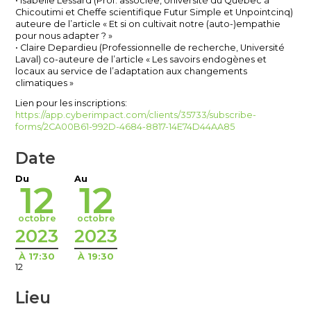
• Isabelle Lessard (Prof. associée, Université du Québec à
Chicoutimi et Cheffe scientifique Futur Simple et Unpointcinq)
auteure de l’article « Et si on cultivait notre (auto-)empathie
pour nous adapter ? »
• Claire Depardieu (Professionnelle de recherche, Université
Laval) co-auteure de l’article « Les savoirs endogènes et
locaux au service de l’adaptation aux changements
climatiques »
Lien pour les inscriptions:
https://app.cyberimpact.com/clients/35733/subscribe-
forms/2CA00B61-992D-4684-8817-14E74D44AA85
Date
Du
Au
12
12
octobre
octobre
2023
2023
À 17:30
À 19:30
12
Lieu