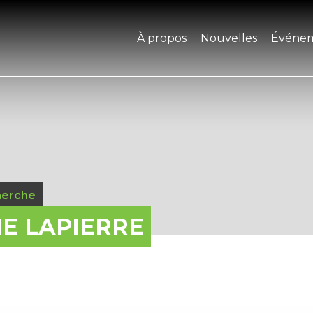
À propos
Nouvelles
Événe
herche
E LAPIERRE