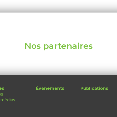
Nos partenaires
es
Événements
Publications
és
 médias